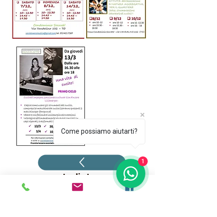
Come possiamo aiutarti?
1
Indietro